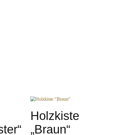
y
Holzkiste
ter“
„Braun“