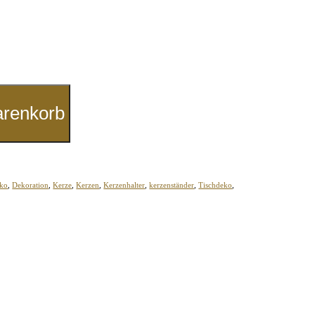
arenkorb
ko
,
Dekoration
,
Kerze
,
Kerzen
,
Kerzenhalter
,
kerzenständer
,
Tischdeko
,