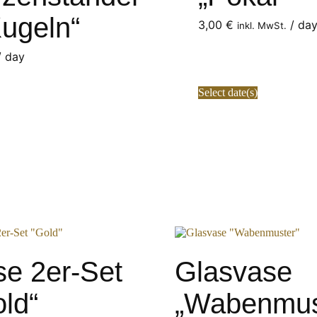
ugeln“
3,00
€
/ da
inkl. MwSt.
 day
Select date(s)
se 2er-Set
Glasvase
ld“
„Wabenmus