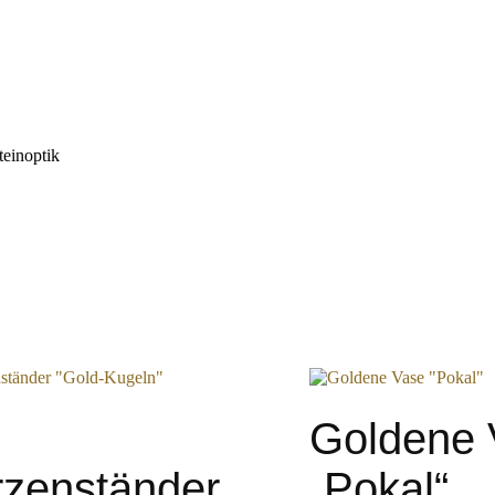
teinoptik
Goldene 
rzenständer
„Pokal“