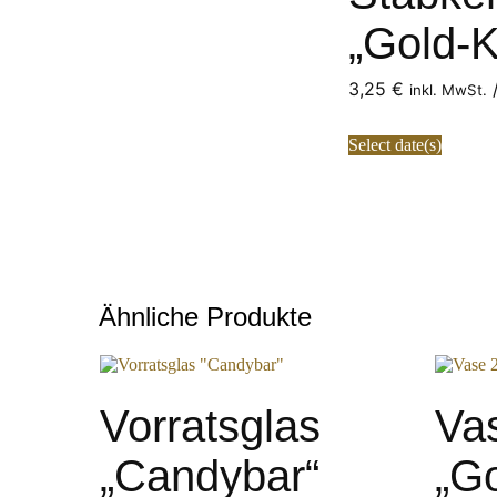
„Gold-K
3,25
€
/
inkl. MwSt.
Select date(s)
Ähnliche Produkte
Vorratsglas
Va
„Candybar“
„Go