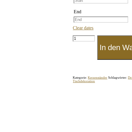
End
Clear dates
Stabkerzenständer-
Set
In den W
"Steinoptik"
Menge
Kategorie:
Kerzenständer
Schlagwörter:
De
Tischdekoration