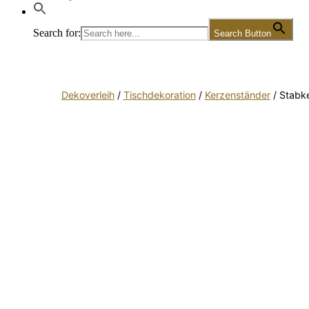
Search for:
Search Button
Dekoverleih
/
Tischdekoration
/
Kerzenständer
/ Stabke