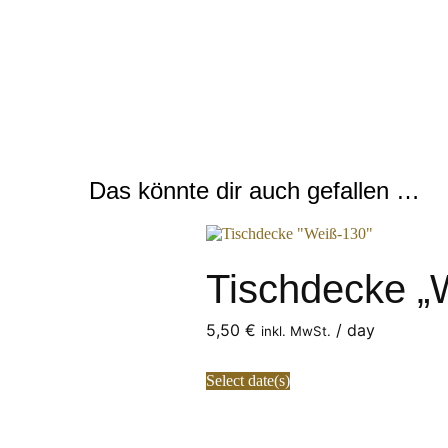
Das könnte dir auch gefallen …
Tischdecke „
5,50
€
/ day
inkl. MwSt.
Select date(s)