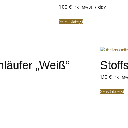
1,00
€
/ day
inkl. MwSt.
Select date(s)
hläufer „Weiß“
Stoff
1,10
€
inkl. M
Select date(s)