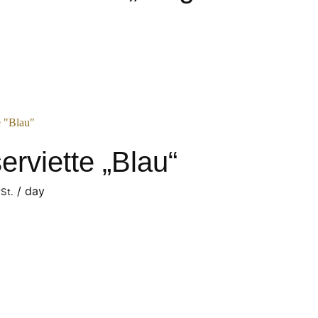
serviette „Blau“
/ day
wSt.