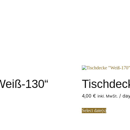
Weiß-130“
Tischdec
4,00
€
/ da
inkl. MwSt.
Select date(s)