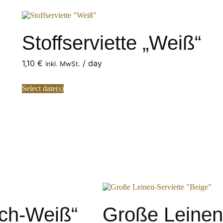
Stoffserviette „Weiß“
1,10
€
/ day
inkl. MwSt.
Select date(s)
tch-Weiß“
Große Leinen-