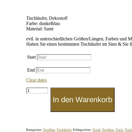
Tischläufer, Dekostoff
Farbe: dunkelblau
Material: Samt
evtl. in unterschiedlichen Größen/Längen, Farben und Ma
Haben Sie einen bestimmten Tischläufer im Sinn & Sie f
Start
End
Clear dates
Tischläufer
"Dunkelblau"
In den Warenkorb
Menge
Kategorien:
Textilien
,
Tischläufer
Schlagwörter:
Textil
,
Textilien
,
Tisch
,
Tisc