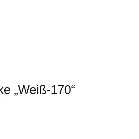
ke „Weiß-170“
y