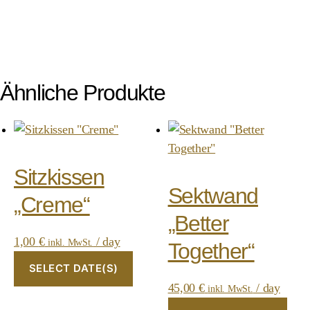
Ähnliche Produkte
Sitzkissen
Sektwand
„Creme“
„Better
1,00
€
/ day
inkl. MwSt.
Together“
SELECT DATE(S)
45,00
€
/ day
inkl. MwSt.