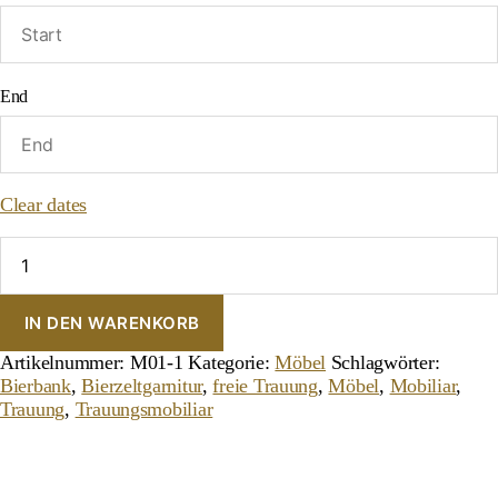
End
Clear dates
Bierbanktisch
Menge
IN DEN WARENKORB
Artikelnummer:
M01-1
Kategorie:
Möbel
Schlagwörter:
Bierbank
,
Bierzeltgarnitur
,
freie Trauung
,
Möbel
,
Mobiliar
,
Trauung
,
Trauungsmobiliar